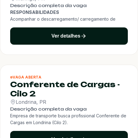
Descrição completa da vaga
RESPONSABILIDADES
Acompanhar o descarregamento/ carregamento de
mercadorias procedentes ou destinadas as unidades,
parceiros e cliente;
Ver detalhes
Direcionar a equipe de conferentes e ajudante de carga,
acompanhar as atividades, jornada de trabalho e avaliar
a produtividade do setor;
Acompanhar diariamente as ocorrências operacionais e
repassar para o superior imediato;
Realizar as distribuições das mercadorias para ajuste do
VAGA ABERTA
itinerário, por rota e região;
Conferente de Cargas -
Fazer a distribuição de mercadorias por praça na filial e
Cilo 2
monitorar o carregamento dos agregados;
Demais atividades pertinentes ao cargo.
Londrina, PR
REQUISITOS
Descrição completa da vaga
Ensino Médio Completo ( Desejável Ensino Superior);
Empresa de transporte busca profissional Conferente de
Vasta experiência em operação de carga fracionada;
Cargas em Londrina (Cilo 2).
Disponibilidade para trabalhar em horários flexíveis.
Responsabilidades:
Tipo de vaga: Tempo integral, Efetivo CLT
Conferir cargas durante processos de carga e descarga.