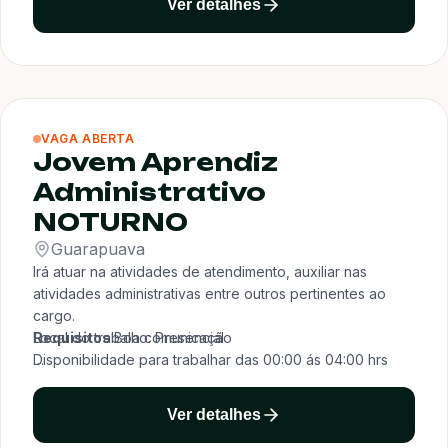
Ver detalhes
Pagamento: R$1.518,00 - R$4.328,83 por mês
Acompanhar coletas e entregas conforme documentos.
Benefícios:
Verificar quantidades e integridade das mercadorias.
Assistência médica
Registrar divergências e ocorrências operacionais.
Assistência odontológica
Organizar volumes conforme destino e rota.
Auxílio-creche
Atuações anteriores em Checador de Cargas,
Cesta básica
Conferente de Estoque, Auxiliar de Conferência ou
VAGA ABERTA
Seguro de vida
Analista de Carga podem indicar afinidade com algumas
Jovem Aprendiz
Vale-alimentação
das atividades desta posição.
Vale-transporte
Administrativo
Requisitos desejáveis:
Local do trabalho: Presencial
Escolaridade:
Ensino médio completo
NOTURNO
Experiência:
Necessário experiência
Guarapuava
Remuneração e Benefícios:
Irá atuar na atividades de atendimento, auxiliar nas
Salário: 2.001,00 a 2.500,00
atividades administrativas entre outros pertinentes ao
Vale Alimentação
cargo.
Estacionamento
Requisitos
Local do trabalho: Presencial
:Boa comunicação
Vale Transporte
Disponibilidade para trabalhar das 00:00 ás 04:00 hrs
Convênio Farmácia
Benefícios
:*Prêmio Assiduidade;
Seguro de Vida
*Wellhub;
Cursos de desenvolvimento profissional (pelo SENAT).
Ver detalhes
*Vale transporte;
Informações adicionais:
*Telemedicina;